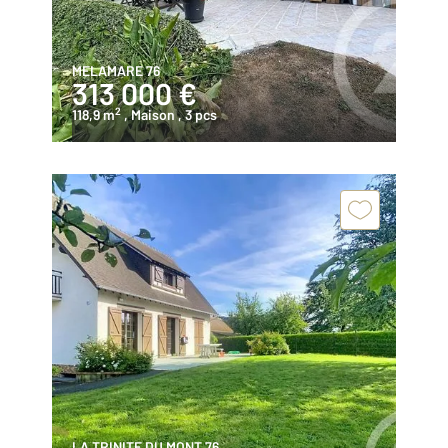
MELAMARE 76
313 000 €
2
118,9 m
, Maison
, 3 pcs
LA TRINITE DU MONT 76