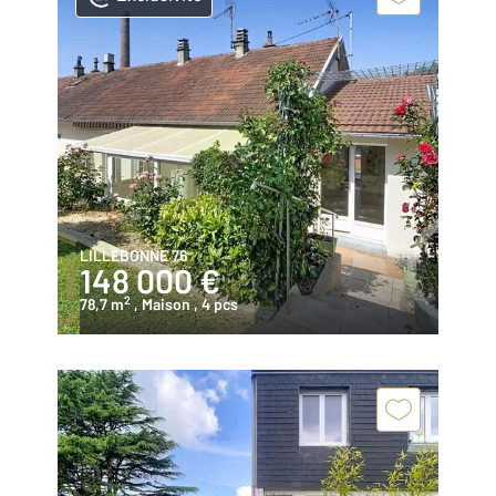
LILLEBONNE 76
148 000 €
2
78,7 m
, Maison
, 4 pcs