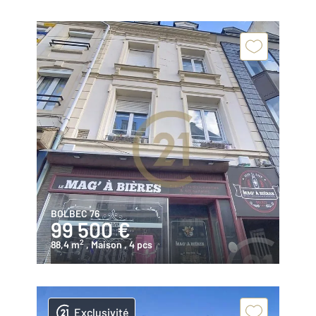
BOLBEC 76
99 500 €
2
88,4 m
, Maison
, 4 pcs
Exclusivité