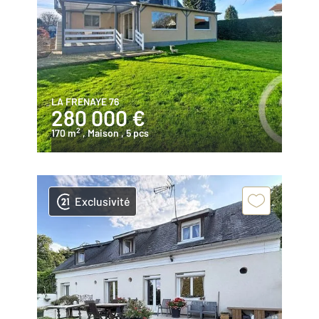
LA FRENAYE 76
280 000 €
2
170 m
, Maison
, 5 pcs
Exclusivité