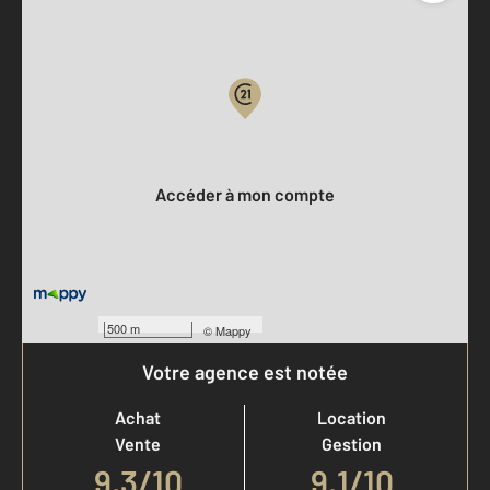
Parlons de vous, parlons biens
Votre compte :
Accéder à mon compte
500 m
©
Mappy
Votre agence est notée
Achat
Location
Vente
Gestion
9,3
/
10
9,1/10