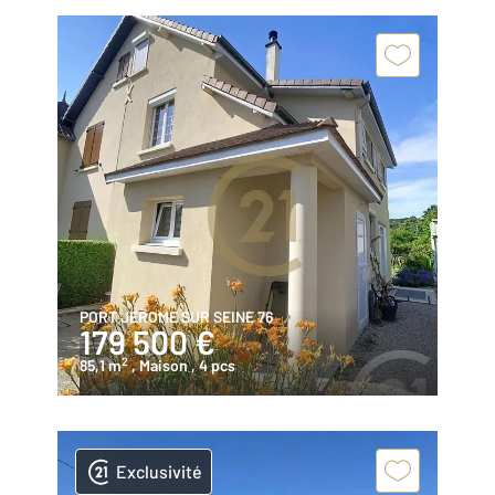
PORT JEROME SUR SEINE 76
179 500 €
2
85,1 m
, Maison
, 4 pcs
Exclusivité