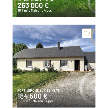
263 000 €
2
88,7 m
, Maison
, 4 pcs
PORT JEROME SUR SEINE 76
184 500 €
2
100,6 m
, Maison
, 4 pcs